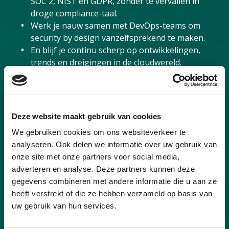
SOC 2, NIST en GDPR, zonder te vervallen in
droge compliance-taal.
Werk je nauw samen met DevOps-teams om
security by design vanzelfsprekend te maken.
En blijf je continu scherp op ontwikkelingen,
trends en dreigingen in de cloudwereld.
Ons ‘security-harde’ aanbod
Deze website maakt gebruik van cookies
Een salaris dat staat als een versleutelde
poort: € 4.000 tot € 6.500 bruto per maand
We gebruiken cookies om ons websiteverkeer te
Een goed leasebudget (ook voor elektrisch
analyseren. Ook delen we informatie over uw gebruik van
rijden) of een mobiliteitsvergoeding
onze site met onze partners voor social media,
Een snelle laptop en smartphone,
adverteren en analyse. Deze partners kunnen deze
onkostenvergoeding en pensioenregeling
gegevens combineren met andere informatie die u aan ze
Projecten bij interessante opdrachtgevers,
heeft verstrekt of die ze hebben verzameld op basis van
met concrete impact op hun security maturity
uw gebruik van hun services.
Een sterke community van cloudspecialisten