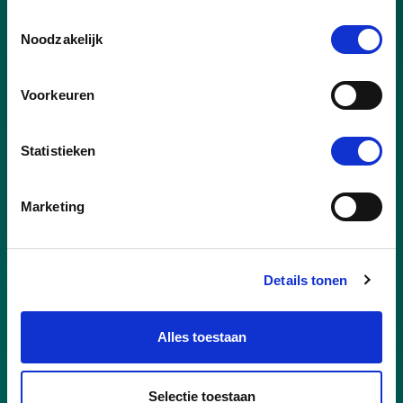
om kennis mee te delen
Veel ontwikkelkansen en opleidingsbudget:
Toestemmingsselectie
Noodzakelijk
als jij je wilt verbreden of verdiepen, dan
maken wij dat mogelijk
Communicatie sneller dan je
Voorkeuren
internetverbinding: altijd dichtbij, altijd direct
in contact
Je verandert niet in een overspannen grijze
Statistieken
wolk, tijd voor je familie/vrienden/hobby’s is
heilig
Marketing
We springen een gat in de cloud als je..
Details tonen
Minimaal 3 jaar ervaring hebt in cloudsecurity,
met nadruk op Azure
Beschikt over (of bezig bent met)
Alles toestaan
certificeringen zoals AZ-500, SC-100 & SC-200
Niet schrikt van PowerShell, KQL of
Selectie toestaan
Terraform